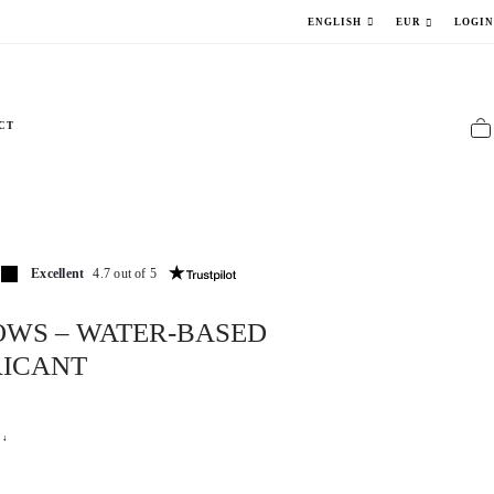
LOGI
ENGLISH
EUR
CT
Excellent
4.7 out of 5
WS – WATER-BASED
ICANT
 ↓