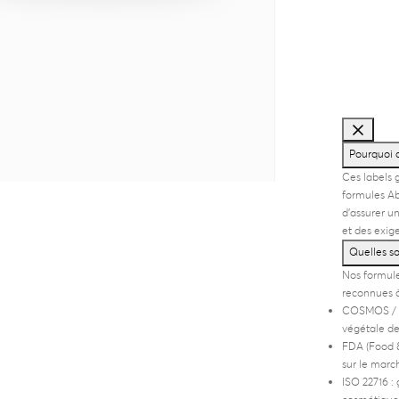
Pourquoi c
Ces labels g
formules Ab
d’assurer u
et des exig
Quelles so
Nos formule
reconnues à 
COSMOS /
végétale de
FDA (Food &
sur le marc
ISO 22716
: 