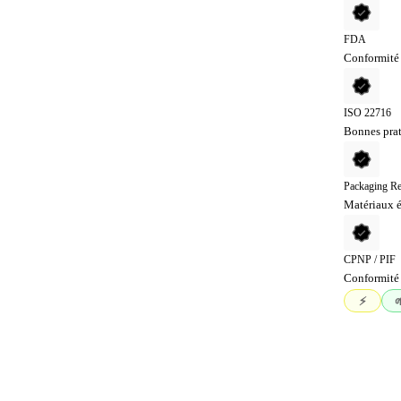
FDA
Conformité 
ISO 22716
Bonnes prat
Packaging Re
Matériaux é
CPNP / PIF
Conformité 
⚡️
