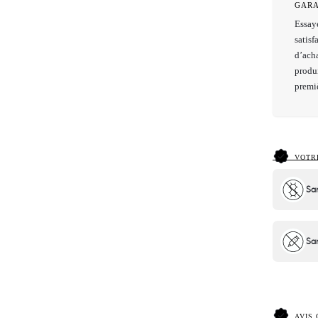
GARA
Essaye
satis
d’ach
produi
premi
VOTR
Sa
San
AVIS 