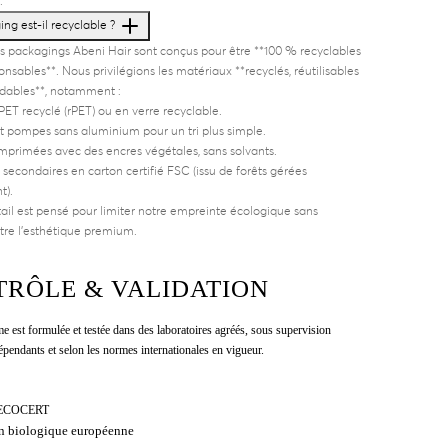
.
ng est-il recyclable ?
es packagings Abeni Hair sont conçus pour être **100 % recyclables
nsables**. Nous privilégions les matériaux **recyclés, réutilisables
dables**, notamment :
PET recyclé (rPET) ou en verre recyclable.
 pompes sans aluminium pour un tri plus simple.
imprimées avec des encres végétales, sans solvants.
secondaires en carton certifié
FSC
(issu de forêts gérées
t).
il est pensé pour limiter notre empreinte écologique sans
re l’esthétique premium.
RÔLE & VALIDATION
est formulée et testée dans des laboratoires agréés, sous supervision
épendants et selon les normes internationales en vigueur.
ECOCERT
on biologique européenne