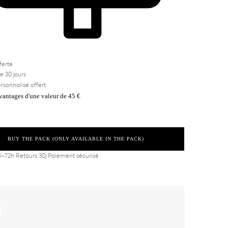
ferte
e 30 jours
ersonnalisé offert
avantages d'une valeur de 45 €
BUY THE PACK (ONLY AVAILABLE IN THE PACK)
8–72h
Retours 30j
Paiement sécurisé