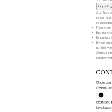
cosmétique
Le packagi
Oui. Tous l
et éco-respo
et biodégra
Flacons en 
Bouchons et
Étiquettes 
Emballages 
durablemen
Chaque déta
compromett
CONT
Chaque gamme 
d’experts ind
COSMOS / 
Certificati