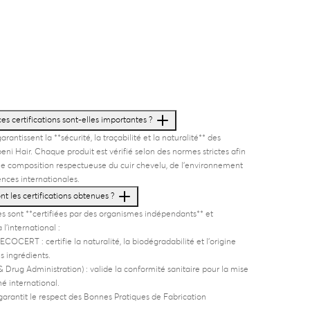
es certifications sont-elles importantes ?
arantissent la **sécurité, la traçabilité et la naturalité** des
eni Hair. Chaque produit est vérifié selon des normes strictes afin
ne composition respectueuse du cuir chevelu, de l’environnement
ences internationales.
nt les certifications obtenues ?
s sont **certifiées par des organismes indépendants** et
l’international :
 ECOCERT
: certifie la naturalité, la biodégradabilité et l’origine
s ingrédients.
 Drug Administration)
: valide la conformité sanitaire pour la mise
hé international.
garantit le respect des Bonnes Pratiques de Fabrication